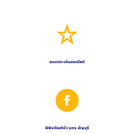
แบบประเมินออนไลน์
พิพิธภัณฑ์บัว มทร.ธัญบุรี