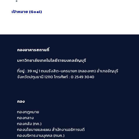
เป้าหมาย
(Goal)
กองอาคารสถานที่
มหาวิทยาลัยเทคโนโลยีราชมงคลธัญบุรี
ที่อยู่ : 39 หมู่ 1 ถนนรังสิต-นครนายก (คลองหก)
อำเภอธัญบุรี
จังหวัดปทุมธานี 12110
โทรศัพท์ : 0 2549 3040
กอง
กองกฎหมาย
กองกลาง
กองคลัง (กค.)
กองนโยบายและแผน สำนักงานอธิการบดี
กองบริหารงานบุคคล (กบค.)