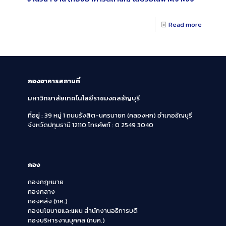
Read more
กองอาคารสถานที่
มหาวิทยาลัยเทคโนโลยีราชมงคลธัญบุรี
ที่อยู่ : 39 หมู่ 1 ถนนรังสิต-นครนายก (คลองหก)
อำเภอธัญบุรี
จังหวัดปทุมธานี 12110
โทรศัพท์ : 0 2549 3040
กอง
กองกฎหมาย
กองกลาง
กองคลัง (กค.)
กองนโยบายและแผน สำนักงานอธิการบดี
กองบริหารงานบุคคล (กบค.)