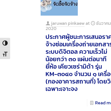
jaruwan pinkaew
at
ธันวาคม
2020
ประกาศผู้ชนะการเสนอรา
จ้างซ่อมเครื่องถ่ายเอกสา
Toggle High Contrast
ระบบดิจิตอล ความเร็วไม่
Toggle Font size
น้อยกว่า ๓๐ แผ่นต่อนาที
ยี่ห้อ เคียวเซร่ามิต้า รุ่น
KM-๓๐๔๐ จำนวน ๑ เครื่
(กองอาคารสถานที่) โดยวิ
เฉพาะเจาะจง
Read m