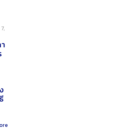
 7,
คา
ร
อง
ธี
ore