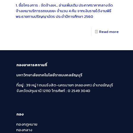
1. ชื่อโครงการ : จัดจ้างเห…
อ่านเพิ่มเติม
ประกาศราคากลางจัด
จ้างเหมาบริการรถขนขยะ จำนวน 4 คัน จากเงินรายได้งานพิธี
พระราชทานปริญญาบัตร ประจำปีการศึกษา 2560
Read more
กองอาคารสถานที่
มหาวิทยาลัยเทคโนโลยีราชมงคลธัญบุรี
ที่อยู่ : 39 หมู่ 1 ถนนรังสิต-นครนายก (คลองหก)
อำเภอธัญบุรี
จังหวัดปทุมธานี 12110
โทรศัพท์ : 0 2549 3040
กอง
กองกฎหมาย
กองกลาง