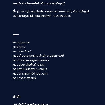
มหาวิทยาลัยเทคโนโลยีราชมงคลธัญบุรี
ที่อยู่ : 39 หมู่ 1 ถนนรังสิต-นครนายก (คลองหก)
อำเภอธัญบุรี
จังหวัดปทุมธานี 12110
โทรศัพท์ : 0 2549 3040
กอง
กองกฎหมาย
กองกลาง
กองคลัง (กค.)
กองนโยบายและแผน สำนักงานอธิการบดี
กองบริหารงานบุคคล (กบค.)
กองประชาสัมพันธ์ (ปชส.)
กองพัฒนานักศึกษา (กพน.)
กองยุทธศาสตร์ต่างประเทศ
กองอาคารสถานที่
สำนัก
สถาบันวิจัยและพัฒนา (สวพ.)