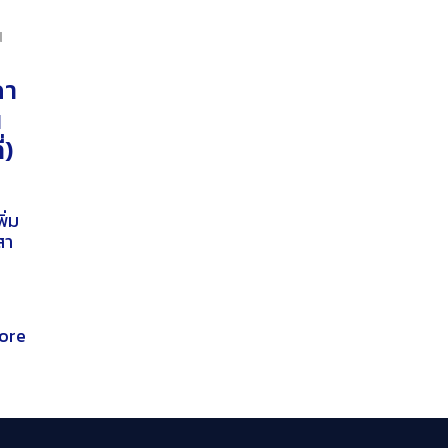
น
คา
น
่)
ิ่ม
สา
ore