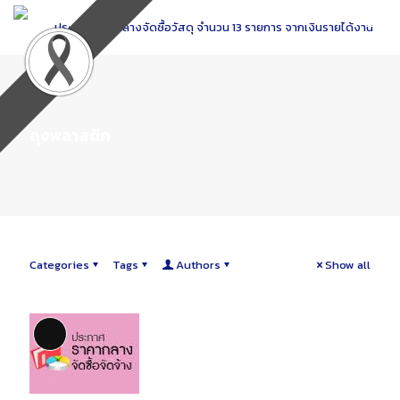
Skip
to
Content
ถุงพลาสติก
Categories
Tags
Authors
Show all
Long Description