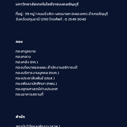
มหาวิทยาลัยเทคโนโลยีราชมงคลธัญบุรี
ที่อยู่ : 39 หมู่ 1 ถนนรังสิต-นครนายก (คลองหก)
อำเภอธัญบุรี
จังหวัดปทุมธานี 12110
โทรศัพท์ : 0 2549 3040
กอง
กองกฎหมาย
กองกลาง
กองคลัง (กค.)
กองนโยบายและแผน สำนักงานอธิการบดี
กองบริหารงานบุคคล (กบค.)
กองประชาสัมพันธ์ (ปชส.)
กองพัฒนานักศึกษา (กพน.)
กองยุทธศาสตร์ต่างประเทศ
กองอาคารสถานที่
สำนัก
สถาบันวิจัยและพัฒนา (สวพ.)