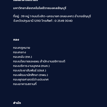
มหาวิทยาลัยเทคโนโลยีราชมงคลธัญบุรี
ที่อยู่ : 39 หมู่ 1 ถนนรังสิต-นครนายก (คลองหก)
อำเภอธัญบุรี
จังหวัดปทุมธานี 12110
โทรศัพท์ : 0 2549 3040
กอง
กองกฎหมาย
กองกลาง
กองคลัง (กค.)
กองนโยบายและแผน สำนักงานอธิการบดี
กองบริหารงานบุคคล (กบค.)
กองประชาสัมพันธ์ (ปชส.)
กองพัฒนานักศึกษา (กพน.)
กองยุทธศาสตร์ต่างประเทศ
กองอาคารสถานที่
สำนัก