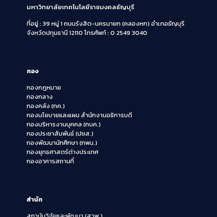
มหาวิทยาลัยเทคโนโลยีราชมงคลธัญบุรี
ที่อยู่ : 39 หมู่ 1 ถนนรังสิต-นครนายก (คลองหก)
อำเภอธัญบุรี
จังหวัดปทุมธานี 12110
โทรศัพท์ : 0 2549 3040
กอง
กองกฎหมาย
กองกลาง
กองคลัง (กค.)
กองนโยบายและแผน สำนักงานอธิการบดี
กองบริหารงานบุคคล (กบค.)
กองประชาสัมพันธ์ (ปชส.)
กองพัฒนานักศึกษา (กพน.)
กองยุทธศาสตร์ต่างประเทศ
กองอาคารสถานที่
สำนัก
สถาบันวิจัยและพัฒนา (สวพ.)