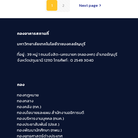
1
2
Next page
กองอาคารสถานที่
มหาวิทยาลัยเทคโนโลยีราชมงคลธัญบุรี
ที่อยู่ : 39 หมู่ 1 ถนนรังสิต-นครนายก (คลองหก)
อำเภอธัญบุรี
จังหวัดปทุมธานี 12110
โทรศัพท์ : 0 2549 3040
กอง
กองกฎหมาย
กองกลาง
กองคลัง (กค.)
กองนโยบายและแผน สำนักงานอธิการบดี
กองบริหารงานบุคคล (กบค.)
กองประชาสัมพันธ์ (ปชส.)
กองพัฒนานักศึกษา (กพน.)
กองยุทธศาสตร์ต่างประเทศ