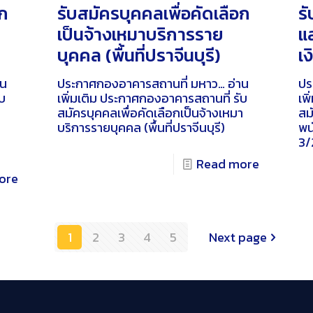
อก
รับสมัครบุคคลเพื่อคัดเลือก
ร
เป็นจ้างเหมาบริการราย
แ
บุคคล (พื้นที่ปราจีนบุรี)
เง
าน
ประกาศกองอาคารสถานที่ มหาว…
อ่าน
ปร
บ
เพิ่มเติม
ประกาศกองอาคารสถานที่ รับ
เพิ
สมัครบุคคลเพื่อคัดเลือกเป็นจ้างเหมา
สม
บริการรายบุคคล (พื้นที่ปราจีนบุรี)
พน
3/
Read more
ore
1
2
3
4
5
Next page