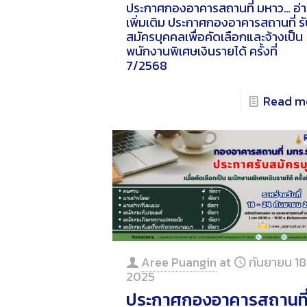
ประกาศกองอาคารสถานที่ มหาว…
อ่
เพิ่มเติม
ประกาศกองอาคารสถานที่ รั
สมัครบุคคลเพื่อคัดเลือกและจ้างเป็น
พนักงานพิเศษเงินรายได้ ครั้งที่
7/2568
Read m
Aree Puangin
at
กันยายน 18
2025
ประกาศกองอาคารสถานที