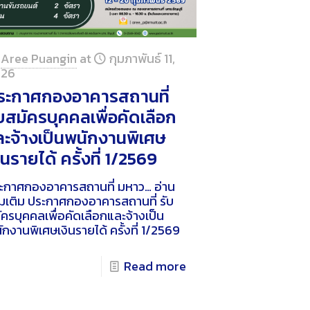
Aree Puangin
at
กุมภาพันธ์ 11,
026
ระกาศกองอาคารสถานที่
ับสมัครบุคคลเพื่อคัดเลือก
ละจ้างเป็นพนักงานพิเศษ
ินรายได้ ครั้งที่ 1/2569
ะกาศกองอาคารสถานที่ มหาว…
อ่าน
่มเติม
ประกาศกองอาคารสถานที่ รับ
ัครบุคคลเพื่อคัดเลือกและจ้างเป็น
ักงานพิเศษเงินรายได้ ครั้งที่ 1/2569
Read more