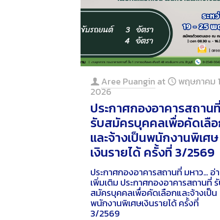
Aree Puangin
at
พฤษภาคม 1
2026
ประกาศกองอาคารสถานที
รับสมัครบุคคลเพื่อคัดเลื
และจ้างเป็นพนักงานพิเศษ
เงินรายได้ ครั้งที่ 3/2569
ประกาศกองอาคารสถานที่ มหาว…
อ่
เพิ่มเติม
ประกาศกองอาคารสถานที่ รั
สมัครบุคคลเพื่อคัดเลือกและจ้างเป็น
พนักงานพิเศษเงินรายได้ ครั้งที่
3/2569