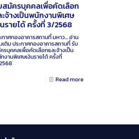
ับสมัครบุคคลเพื่อคัดเลือก
ละจ้างเป็นพนักงานพิเศษ
ินรายได้ ครั้งที่ 3/2568
ะกาศกองอาคารสถานที่ มหาว…
อ่าน
่มเติม
ประกาศกองอาคารสถานที่ รับ
ัครบุคคลเพื่อคัดเลือกและจ้างเป็น
ักงานพิเศษเงินรายได้ ครั้งที่
2568
Read more