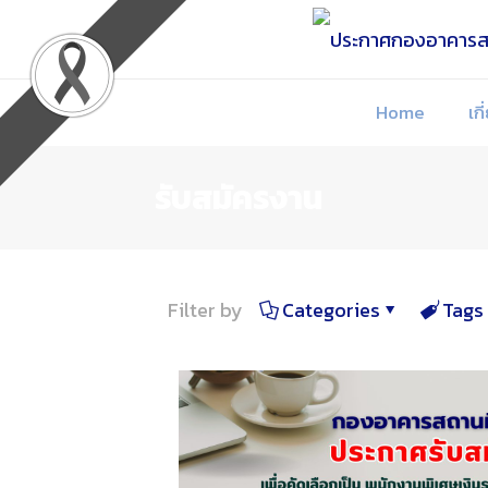
Skip
to
Content
Home
เกี
รับสมัครงาน
Filter by
Categories
Tags