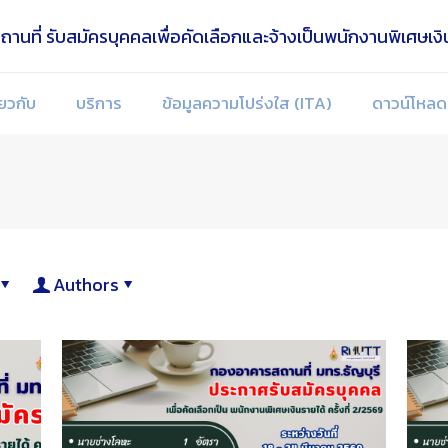
่ยวกับ
บริการ
ข้อมูลความโปร่งใส (ITA)
ดาวน์โหลด
Authors