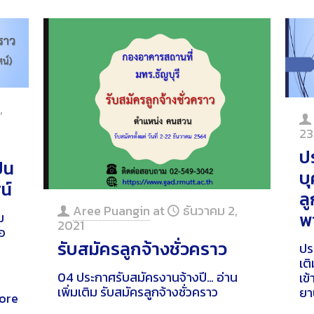
,
23
ป
็น
บุ
น์
ล
Aree Puangin
at
ธันวาคม 2,
พ
ม
2021
อ
รับสมัครลูกจ้างชั่วคราว
ย
ปร
เติ
04 ประกาศรับสมัครงานจ้างปี…
อ่าน
เข
เพิ่มเติม
รับสมัครลูกจ้างชั่วคราว
ยา
ore